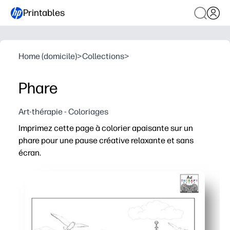
Printables
Home (domicile)
>
Collections
>
Phare
Art-thérapie - Coloriages
Imprimez cette page à colorier apaisante sur un
phare pour une pause créative relaxante et sans
écran.
Pourquoi ça marche :
Activité instantanée, sans préparation : il suffit d'im
Une scène de phare audacieuse attire tous les âges tou
Développe la motricité fine, la concentration et la plein
Parfait pour les virages calmes, les sorties anticipées, 