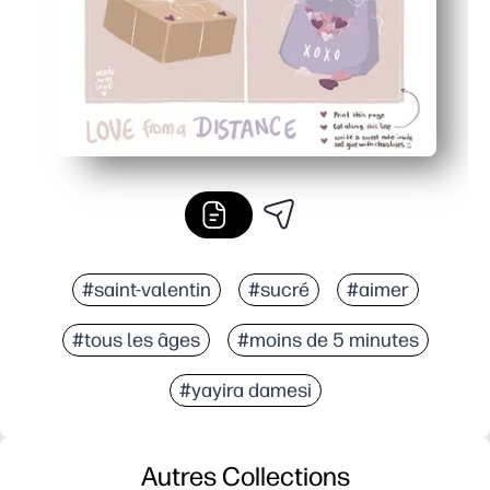
#saint-valentin
#sucré
#aimer
#tous les âges
#moins de 5 minutes
#yayira damesi
Autres Collections