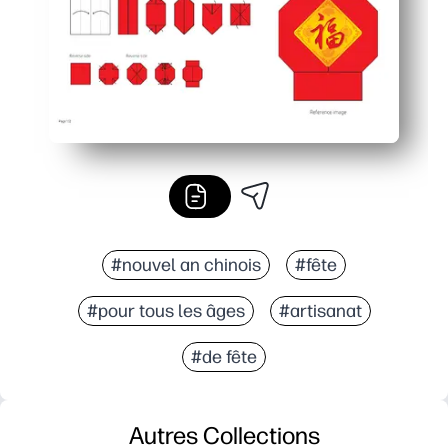
#nouvel an chinois
#fête
#pour tous les âges
#artisanat
#de fête
Autres Collections