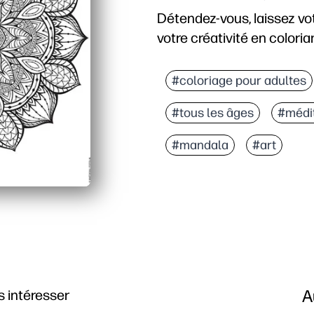
Détendez-vous, laissez vot
votre créativité en colori
Pourquoi ça marche :
Print and Go : aucune p
#coloriage pour adultes
Le design complexe du m
#tous les âges
#médi
Améliore le contrôle de 
Convient aux salles de 
#mandala
#art
A
 intéresser