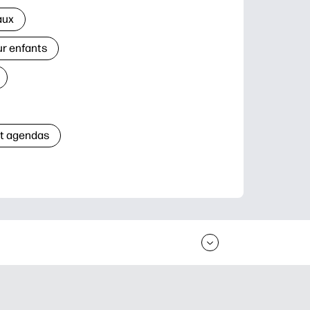
aux
ur enfants
et agendas