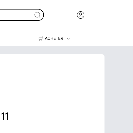
ACHETER
De l'encre, du toner et du papier
Des imprimantes
11