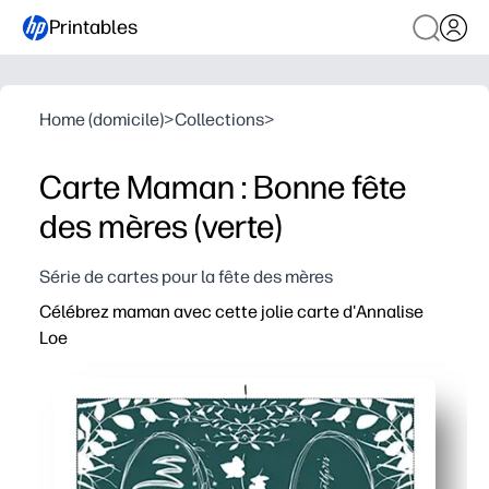
Printables
Home (domicile)
>
Collections
>
Carte Maman : Bonne fête
des mères (verte)
Série de cartes pour la fête des mères
Célébrez maman avec cette jolie carte d'Annalise
Loe
Pourquoi ça marche :
Imprimez à la maison en quelques minutes : pas de cours
Superbe design créé par un artiste qui a l'air digne d'
Facile à assembler : imprimez, pliez et signez ; les en
Réutilisez-le à tout moment : enregistrez le fichier pou