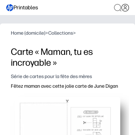
Printables
Home (domicile)
>
Collections
>
Carte « Maman, tu es
incroyable »
Série de cartes pour la fête des mères
Fêtez maman avec cette jolie carte de June Digan
Pourquoi ça marche :
Imprimez, pliez et signez en quelques minutes, idéal pou
De superbes aquarelles offrent un look sincère sans auc
L'intérieur est vierge pour personnaliser votre message
Format adapté aux lettres américaines ou au format A4 :