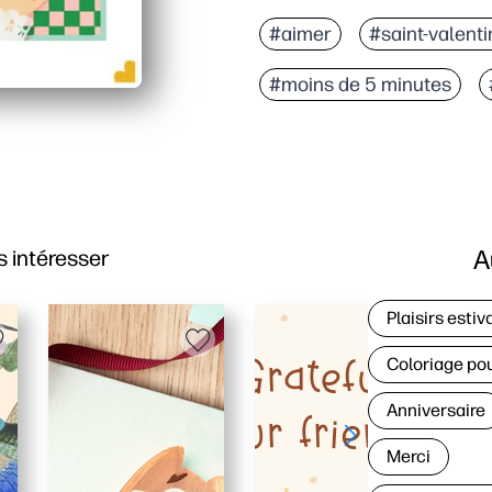
#aimer
#saint-valenti
#moins de 5 minutes
A
 intéresser
Plaisirs estiv
Coloriage po
Anniversaire
Merci