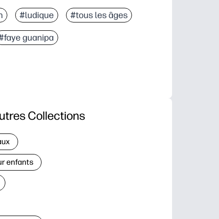
n
#ludique
#tous les âges
#faye guanipa
utres Collections
aux
ur enfants