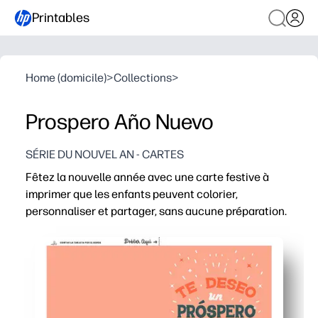
Printables
Home (domicile)
>
Collections
>
Prospero Año Nuevo
SÉRIE DU NOUVEL AN - CARTES
Fêtez la nouvelle année avec une carte festive à
imprimer que les enfants peuvent colorier,
personnaliser et partager, sans aucune préparation.
Pourquoi ça marche :
Simplicité d'impression et d'envoi : il suffit de plier, d
Développe la créativité et les compétences en écriture t
Fonctionne pour les salles de classe, les fêtes et les re
Conçu pour du papier standard et un minimum d'encre, c