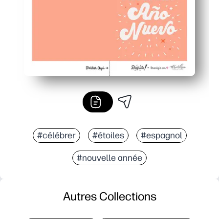
#célébrer
#étoiles
#espagnol
#nouvelle année
Autres Collections