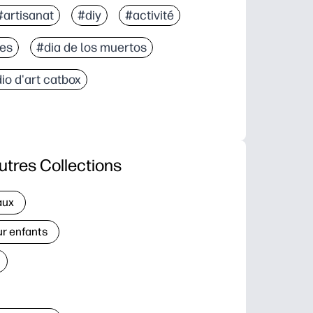
#artisanat
#diy
#activité
ges
#dia de los muertos
io d'art catbox
utres Collections
aux
ur enfants