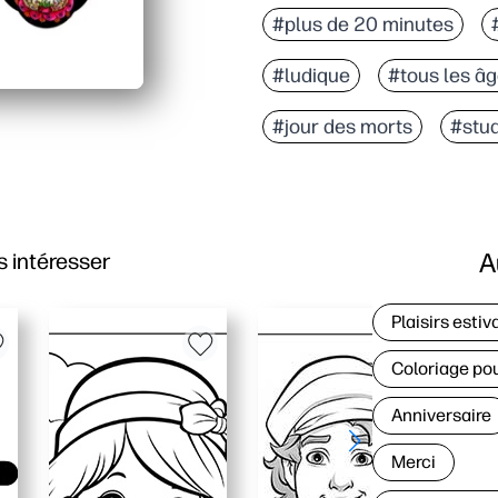
#plus de 20 minutes
#ludique
#tous les â
#jour des morts
#stud
A
 intéresser
Plaisirs estiv
Coloriage po
Anniversaire
Merci