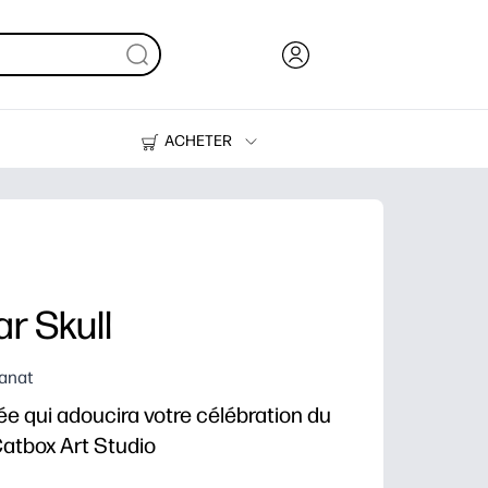
ACHETER
De l'encre, du toner et du papier
Des imprimantes
r Skull
sanat
ée qui adoucira votre célébration du
Catbox Art Studio