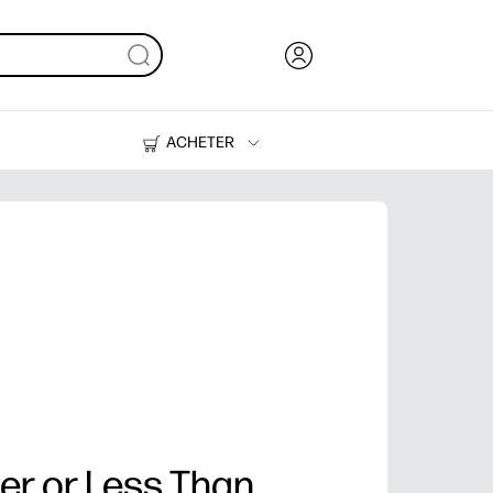
ACHETER
De l'encre, du toner et du papier
Des imprimantes
r or Less Than