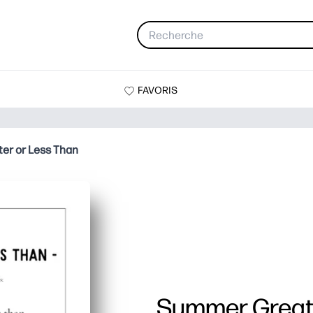
FAVORIS
er or Less Than
Summer Greate