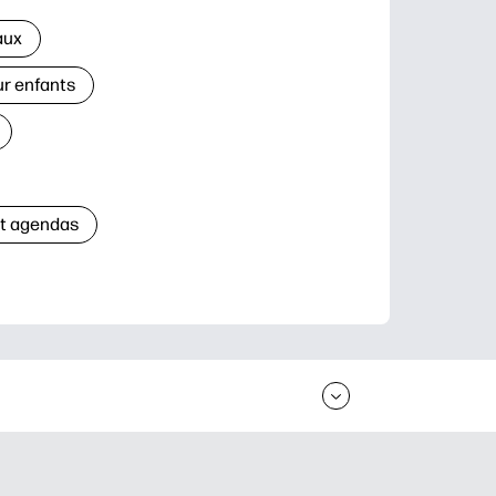
aux
ur enfants
et agendas