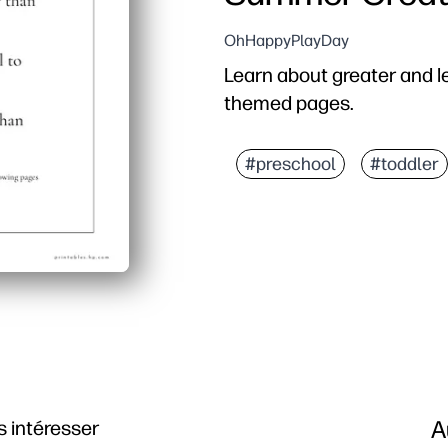
OhHappyPlayDay
Learn about greater and 
themed pages.
#preschool
#toddler
A
 intéresser