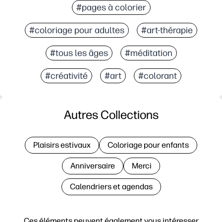
#pages à colorier
#coloriage pour adultes
#art-thérapie
#tous les âges
#méditation
#créativité
#art
#colorant
Autres Collections
Plaisirs estivaux
Coloriage pour enfants
Anniversaire
Merci
Calendriers et agendas
Ces éléments peuvent également vous intéresser