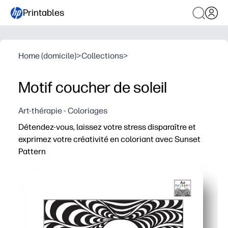
Printables
Home (domicile)
>
Collections
>
Motif coucher de soleil
Art-thérapie - Coloriages
Détendez-vous, laissez votre stress disparaître et
exprimez votre créativité en coloriant avec Sunset
Pattern
Pourquoi ça marche :
Zero prep : téléchargez, imprimez et commencez à colo
Concentration apaisante : les lignes fluides du coucher
Développement des compétences : renforce le contrôle de
Polyvalent pour la maison ou les cours, idéal pour les c