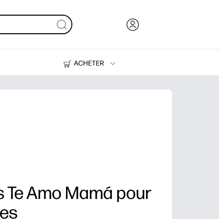
ACHETER
De l'encre, du toner et du papier
Des imprimantes
es Te Amo Mamá pour
res