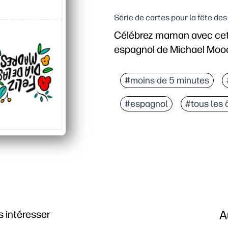
Série de cartes pour la fête de
Célébrez maman avec cet
espagnol de Michael Moo
Pourquoi ça marche :
Vous pouvez imprimer, p
#moins de 5 minutes
L'accueil en espagnol re
#espagnol
#tous les 
Les œuvres d'art audac
Beaucoup d'espace à l'i
A
 intéresser