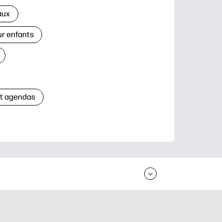
aux
ur enfants
et agendas