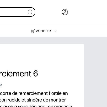
ACHETER
De l'encre, du toner et du papier
Des imprimantes
rciement 6
nt
carte de remerciement florale en
on rapide et sincère de montrer
s avoir à vous déplacer en magasin.