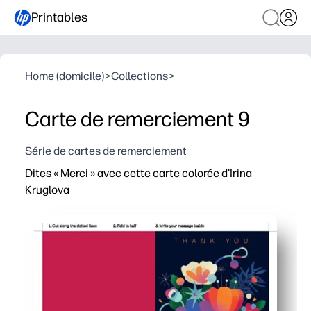
Printables
Home (domicile)
>
Collections
>
Carte de remerciement 9
Série de cartes de remerciement
Dites « Merci » avec cette carte colorée d'Irina
Kruglova
Pourquoi ça marche :
Pratique à imprimer et à emporter : il vous suffit de té
Parfait pour les parents et les enseignants pressés : g
Design artistique qui apparaît : votre note a l'air soig
Polyvalent à la maison ou à l'école : convient aux lettr