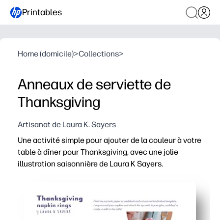
Printables
Home (domicile)
>
Collections
>
Anneaux de serviette de
Thanksgiving
Artisanat de Laura K. Sayers
Une activité simple pour ajouter de la couleur à votre
table à dîner pour Thanksgiving, avec une jolie
illustration saisonnière de Laura K Sayers.
Pourquoi ça marche :
Imprimez, découpez et emballez : vous obtenez des ron
Pour occuper les enfants avant le dîner, entraînement de
Vous pouvez personnaliser chaque bague avec des noms