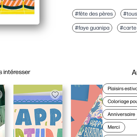
#fête des pères
#tous
#faye guanipa
#carte
A
 intéresser
Plaisirs estiv
Coloriage po
Anniversaire
Merci