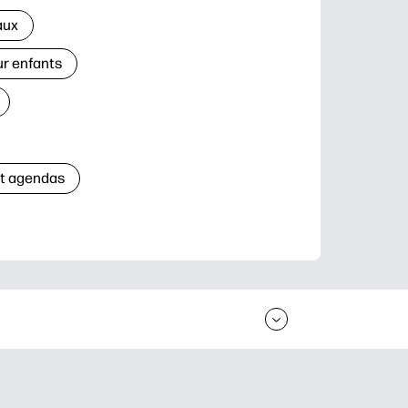
aux
ur enfants
et agendas