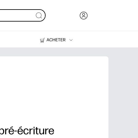
ACHETER
De l'encre, du toner et du papier
Des imprimantes
 pré-écriture