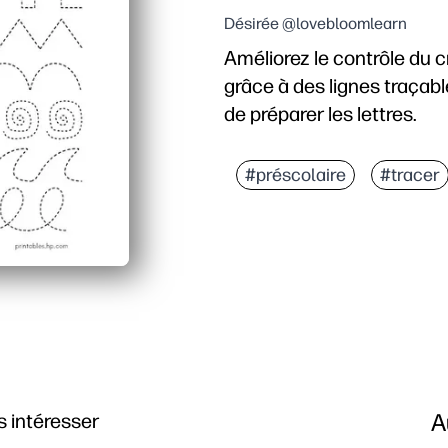
Désirée @lovebloomlearn
Améliorez le contrôle du cr
grâce à des lignes traçab
de préparer les lettres.
Pourquoi ça marche :
Pas de préparation : il v
#préscolaire
#tracer
Votre enfant développe 
Vous renforcez la directi
Les enfants restent eng
A
 intéresser