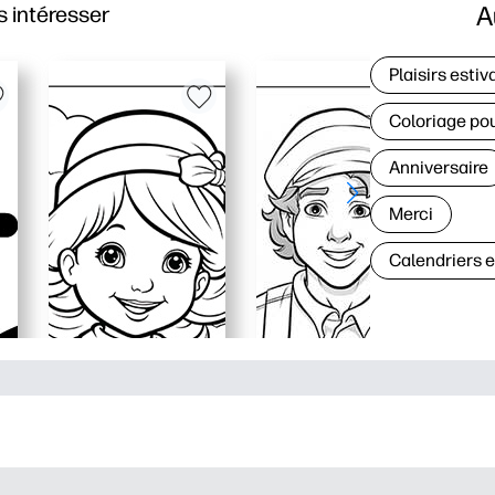
A
 intéresser
Plaisirs estiv
Coloriage po
Anniversaire
Merci
Calendriers 