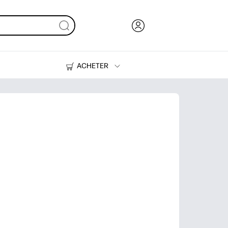
ACHETER
De l'encre, du toner et du papier
Des imprimantes