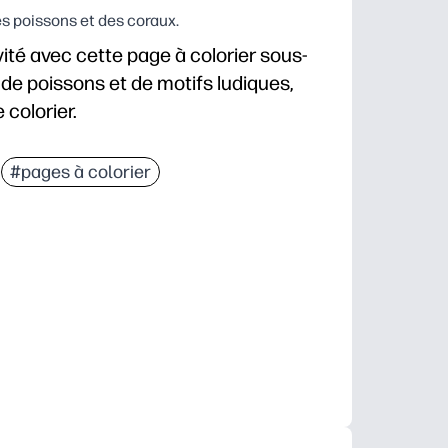
 poissons et des coraux.
ité avec cette page à colorier sous-
 de poissons et de motifs ludiques,
 colorier.
mprimez autant de copies que nécessaire pour vous 
#pages à colorier
fants : les motifs océaniques détaillés favorisent la
es : renforce le contrôle de la motricité fine, le c
éale pour les personnes qui terminent leurs achats tôt,