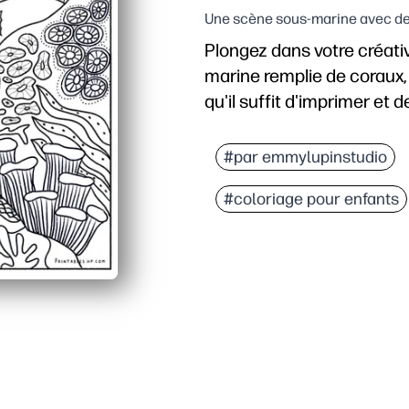
Une scène sous-marine avec des
Plongez dans votre créativ
marine remplie de coraux,
qu'il suffit d'imprimer et de
Pourquoi ça marche :
Aucune préparation : i
#par emmylupinstudio
Stimule l'intérêt des en
#coloriage pour enfants
Développe les compétenc
Utilisation flexible : id