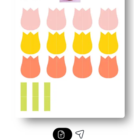
Παίρνετε ένα στιβαρό σχέδιο με στρώσεις που ολισθαίν