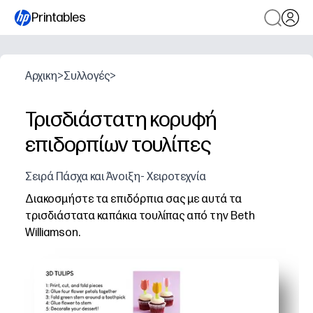
Printables
Αρχικη
>
Συλλογές
>
Τρισδιάστατη κορυφή
επιδορπίων τουλίπες
Σειρά Πάσχα και Άνοιξη- Χειροτεχνία
Διακοσμήστε τα επιδόρπια σας με αυτά τα
τρισδιάστατα καπάκια τουλίπας από την Beth
Williamson.
Γιατί λειτουργεί:
Εκτυπώνετε, κόβετε και συναρμολογείτε μέσα σε λίγα λε
Μετατρέπετε αμέσως τα cupcakes, τα κέικ και τους δίσκ
Κρατάτε τα παιδιά αφοσιωμένα με μια γρήγορη, πρακτική