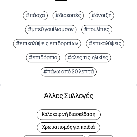
#πάσχα
#διακοπές
#άνοιξη
#μπεθ γουίλιαμσον
#τουλίπες
#επικαλύψεις επιδορπίων
#επικαλύψεις
#επιδόρπιο
#όλες τις ηλικίες
#πάνω από 20 λεπτά
Άλλες Συλλογές
Καλοκαιρινή διασκέδαση
Χρωματισμός για παιδιά