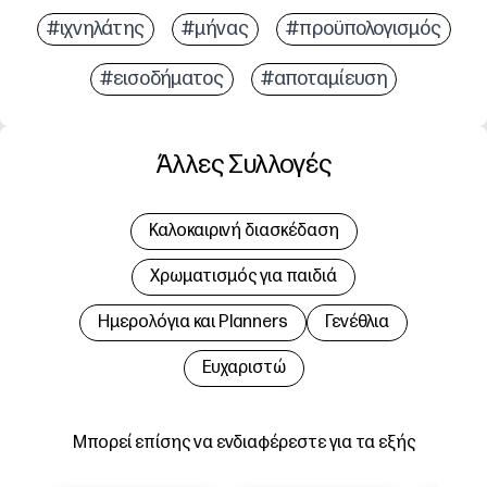
#ιχνηλάτης
#μήνας
#προϋπολογισμός
#εισοδήματος
#αποταμίευση
Άλλες Συλλογές
Καλοκαιρινή διασκέδαση
Χρωματισμός για παιδιά
Hμερολόγια και Planners
Γενέθλια
Ευχαριστώ
Μπορεί επίσης να ενδιαφέρεστε για τα εξής