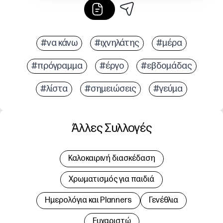
#να κάνω
#ιχνηλάτης
#μέρα
#πρόγραμμα
#έργο
#εβδομάδας
#λίστα
#σημειώσεις
#γεύμα
Άλλες Συλλογές
Καλοκαιρινή διασκέδαση
Χρωματισμός για παιδιά
Hμερολόγια και Planners
Γενέθλια
Ευχαριστώ