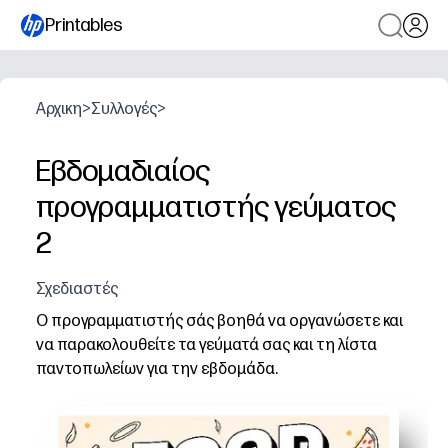
Printables
Αρχικη
>
Συλλογές
>
Εβδομαδιαίος
προγραμματιστής γεύματος
2
Σχεδιαστές
Ο προγραμματιστής σάς βοηθά να οργανώσετε και
να παρακολουθείτε τα γεύματά σας και τη λίστα
παντοπωλείων για την εβδομάδα.
Γιατί λειτουργεί:
Σχεδιασμός Print-and-Go - μπορείτε να προγραμματίσε
Ενσωματωμένη λίστα παντοπωλείων - σημειώστε αντικε