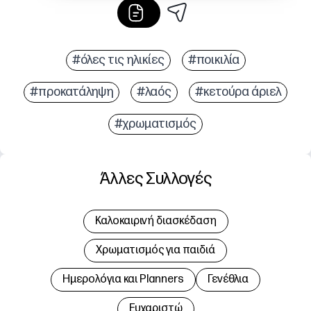
#όλες τις ηλικίες
#ποικιλία
#προκατάληψη
#λαός
#κετούρα άριελ
#χρωματισμός
Άλλες Συλλογές
Καλοκαιρινή διασκέδαση
Χρωματισμός για παιδιά
Hμερολόγια και Planners
Γενέθλια
Ευχαριστώ