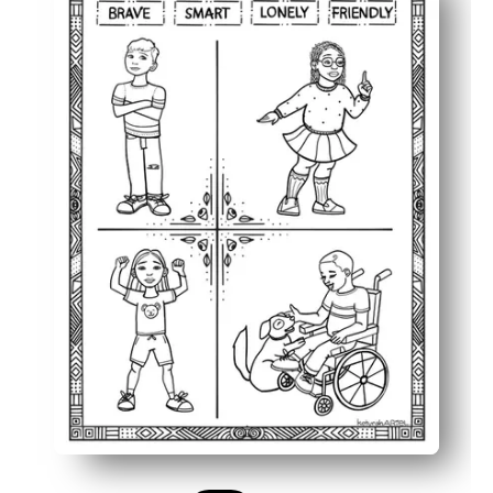
Τα ανοιχτά γραφικά προκαλούν ερωτήσεις - μπορείτε ν
Χτίζει ενσυναίσθηση και κριτική σκέψη - ιδανικό για S