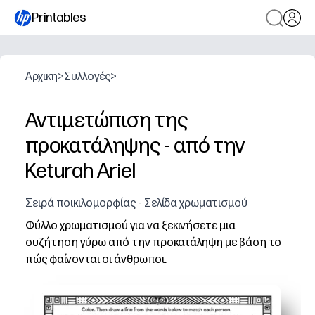
Printables
Αρχικη
>
Συλλογές
>
Αντιμετώπιση της
προκατάληψης - από την
Keturah Ariel
Σειρά ποικιλομορφίας - Σελίδα χρωματισμού
Φύλλο χρωματισμού για να ξεκινήσετε μια
συζήτηση γύρω από την προκατάληψη με βάση το
πώς φαίνονται οι άνθρωποι.
Γιατί λειτουργεί:
Ευκολία εκτύπωσης και χρήσης - μηδενική προετοιμασί
Ο χρωματισμός προσελκύει κάθε μαθητή - τα πολυάσχ