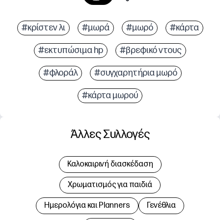
#κρίστεν λι
#μωρά
#μωρό
#κάρτα
#εκτυπώσιμα hp
#βρεφικό ντους
#φλοράλ
#συγχαρητήρια μωρό
#κάρτα μωρού
Άλλες Συλλογές
Καλοκαιρινή διασκέδαση
Χρωματισμός για παιδιά
Hμερολόγια και Planners
Γενέθλια