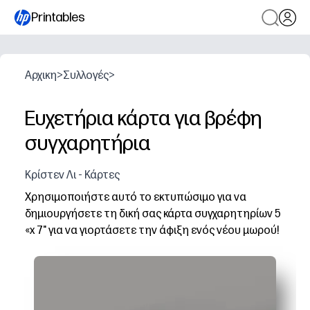
Printables
Αρχικη
>
Συλλογές
>
Ευχετήρια κάρτα για βρέφη
συγχαρητήρια
Κρίστεν Λι - Κάρτες
Χρησιμοποιήστε αυτό το εκτυπώσιμο για να
δημιουργήσετε τη δική σας κάρτα συγχαρητηρίων 5
«x 7" για να γιορτάσετε την άφιξη ενός νέου μωρού!
Γιατί λειτουργεί:
Εκτυπώστε, κόψτε και διπλώστε στη μέση - έχετε μια 
Έργο τέχνης Thimblepress σχεδιασμένο από καλλιτέχνε
Τυπικό μέγεθος 5x7 - μπαίνει σε φάκελο Α7 για εύκολη