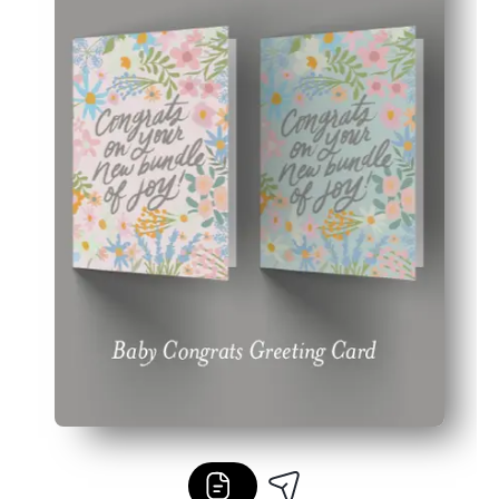
Κενό εσωτερικό - εξατομικεύετε ένα εγκάρδιο μήνυμα π