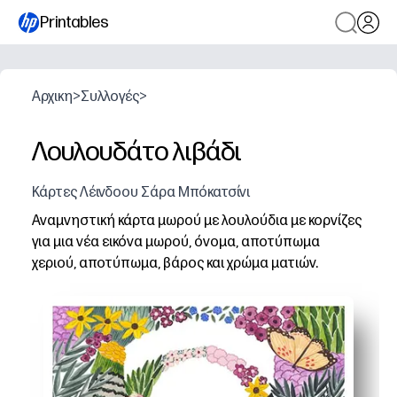
Printables
Αρχικη
>
Συλλογές
>
Λουλουδάτο λιβάδι
Κάρτες Λέινδοου Σάρα Μπόκατσίνι
Αναμνηστική κάρτα μωρού με λουλούδια με κορνίζες
για μια νέα εικόνα μωρού, όνομα, αποτύπωμα
χεριού, αποτύπωμα, βάρος και χρώμα ματιών.
Γιατί λειτουργεί:
Μπορείτε να εκτυπώσετε στο σπίτι σε τυπικό χαρτί ή χ
Τα πλαίσια με σαφή σήμανση σάς καθοδηγούν να τραβή
Η καθαρή διάταξη φαίνεται όμορφη σε ένα πλαίσιο, λε
Εκτυπώστε τα πρόσθετα για τους παππούδες και γιαγιάδ