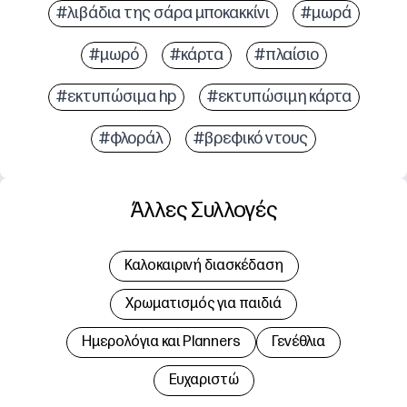
#λιβάδια της σάρα μποκακκίνι
#μωρά
#μωρό
#κάρτα
#πλαίσιο
#εκτυπώσιμα hp
#εκτυπώσιμη κάρτα
#φλοράλ
#βρεφικό ντους
Άλλες Συλλογές
Καλοκαιρινή διασκέδαση
Χρωματισμός για παιδιά
Hμερολόγια και Planners
Γενέθλια
Ευχαριστώ