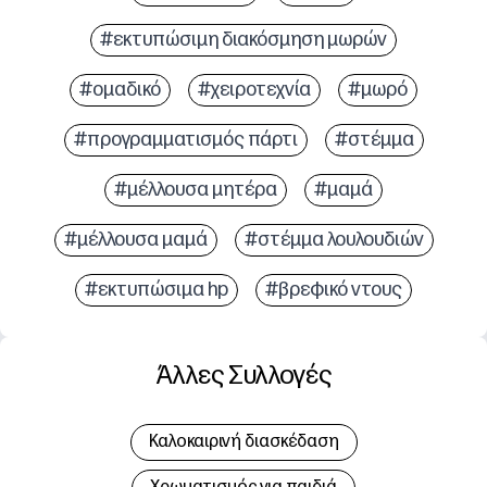
#εκτυπώσιμη διακόσμηση μωρών
#ομαδικό
#χειροτεχνία
#μωρό
#προγραμματισμός πάρτι
#στέμμα
#μέλλουσα μητέρα
#μαμά
#μέλλουσα μαμά
#στέμμα λουλουδιών
#εκτυπώσιμα hp
#βρεφικό ντους
Άλλες Συλλογές
Καλοκαιρινή διασκέδαση