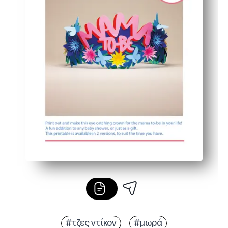
#τζες ντίκον
#μωρά