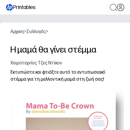
Printables
Αρχικη
>
Συλλογές
>
Η μαμά θα γίνει στέμμα
Χειροτεχνίες Τζες Ντίκον
Εκτυπώστε και φτιάξτε αυτό το εντυπωσιακό
στέμμα για τη μελλοντική μαμά στη ζωή σας!
Γιατί λειτουργεί:
Κέρδισε το πάρτι χωρίς προετοιμασία - την εκτυπώνεις,
Επιλέξτε το ρυθμό σας - χρησιμοποιήστε τη γρήγορη 
Ρυθμιζόμενη εφαρμογή - απλά κόψτε, στη συνέχεια κολ
Κεντρικό κομμάτι έτοιμο για φωτογραφίες - θα κάνετε 