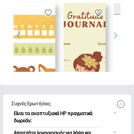
Συχνές Ερωτήσεις
Είναι τα αναπτυξιακά HP πραγματικά
δωρεάν;
Η HP Printables προσφέρει 2,500+
Απαιτείται λογαριασμός για λήψη και