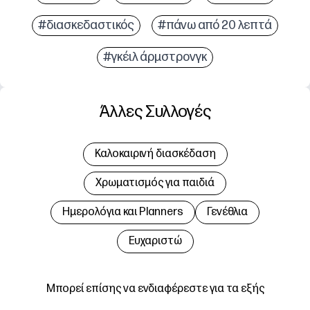
#διασκεδαστικός
#πάνω από 20 λεπτά
#γκέιλ άρμστρονγκ
Άλλες Συλλογές
Καλοκαιρινή διασκέδαση
Χρωματισμός για παιδιά
Hμερολόγια και Planners
Γενέθλια
Ευχαριστώ
Μπορεί επίσης να ενδιαφέρεστε για τα εξής