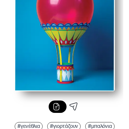
#γενέθλια
#γιορτάζουν
#μπαλόνια