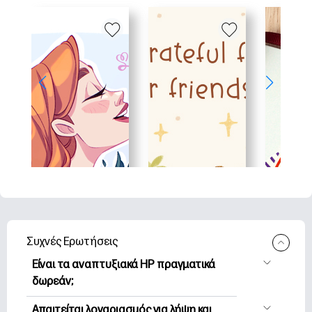
Συχνές Ερωτήσεις
Είναι τα αναπτυξιακά HP πραγματικά
δωρεάν;
Η HP Printables προσφέρει 2,500+
Απαιτείται λογαριασμός για λήψη και