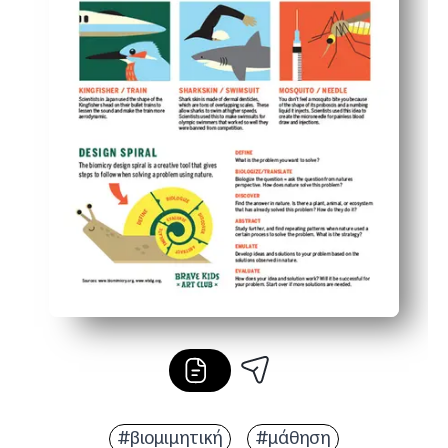
#βιομιμητική
#μάθηση