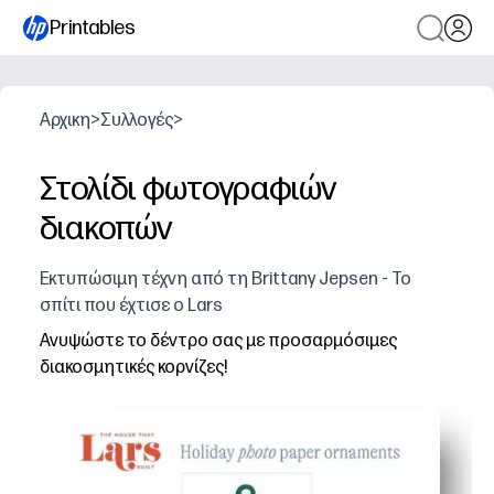
Printables
Αρχικη
>
Συλλογές
>
Στολίδι φωτογραφιών
διακοπών
Εκτυπώσιμη τέχνη από τη Brittany Jepsen - Το
σπίτι που έχτισε ο Lars
Ανυψώστε το δέντρο σας με προσαρμόσιμες
διακοσμητικές κορνίζες!
Γιατί λειτουργεί:
Εκτυπώνετε, κόβετε και κρεμάτε μέσα σε λίγα λεπτά - δ
Τα προμετρημένα πλαίσια ταιριάζουν στα τυπικά μεγέ
Ένα ζεστό, φιλικό προς τα παιδιά σκάφος - αφήστε όλο