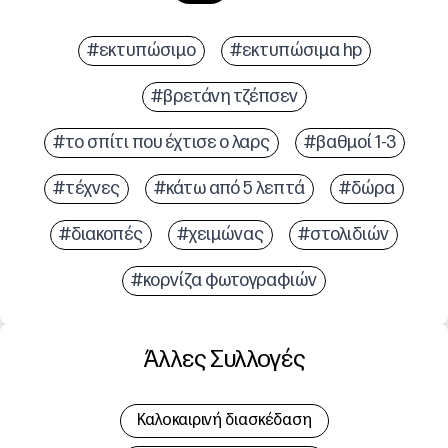
#εκτυπώσιμο
#εκτυπώσιμα hp
#βρετάνη τζέπσεν
#το σπίτι που έχτισε ο λαρς
#βαθμοί 1-3
#τέχνες
#κάτω από 5 λεπτά
#δώρα
#διακοπές
#χειμώνας
#στολιδιών
#κορνίζα φωτογραφιών
Άλλες Συλλογές
Καλοκαιρινή διασκέδαση