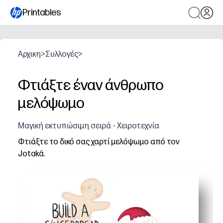
Printables
Αρχικη
>
Συλλογές
>
Φτιάξτε έναν άνθρωπο
μελόψωμο
Μαγική εκτυπώσιμη σειρά - Χειροτεχνία
Φτιάξτε το δικό σας χαρτί μελόψωμο από τον
Jotaká.
Γιατί λειτουργεί:
Εκτυπώστε, κόψτε και κολλήστε σε λίγα λεπτά - χωρίς 
Δημιουργήστε λεπτές κινητικές δεξιότητες ενώ εξασκεί
Προσκαλέστε τη δημιουργικότητα καθώς χρωματίζετε, δ
Ιδανικό για κέντρα, πάρτι ή διασκέδαση στο σπίτι - λε