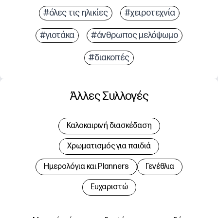
#όλες τις ηλικίες
#χειροτεχνία
#γιοτάκα
#άνθρωπος μελόψωμο
#διακοπές
Άλλες Συλλογές
Καλοκαιρινή διασκέδαση
Χρωματισμός για παιδιά
Hμερολόγια και Planners
Γενέθλια
Ευχαριστώ