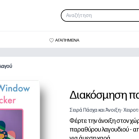
ΑΓΑΠΗΜΕΝΑ
λαγού
Διακόσμηση π
Σειρά Πάσχα και Άνοιξη- Χειροτ
Φέρτε την άνοιξη στον χ
παραθύρου λαγουδιού - απ
για άμεση χαρά.