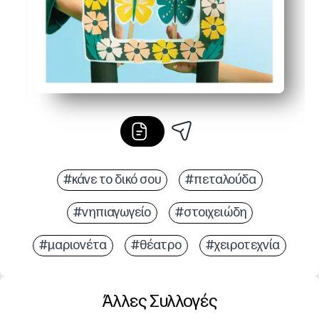
#κάνε το δικό σου
#πεταλούδα
#νηπιαγωγείο
#στοιχειώδη
#μαριονέτα
#θέατρο
#χειροτεχνία
Άλλες Συλλογές