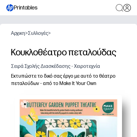
Printables
Αρχικη
>
Συλλογές
>
Κουκλοθέατρο πεταλούδας
Σειρά Σχολής Διασκέδασης - Χειροτεχνία
Εκτυπώστε το δικό σας έργο με αυτό το θέατρο
πεταλούδων - από το Make It Your Own
Γιατί λειτουργεί:
Μηδενική προετοιμασία - απλά εκτυπώνετε, κόβετε κα
Εντυπωσιακό παιχνίδι - τα παιδιά σας δημιουργούν χαρ
Ανάπτυξη δεξιοτήτων - βρίσκεστε κρυφά στην πρακτική
Ευέλικτη χρήση - ιδανική για το σπίτι, τις αίθουσες διδ