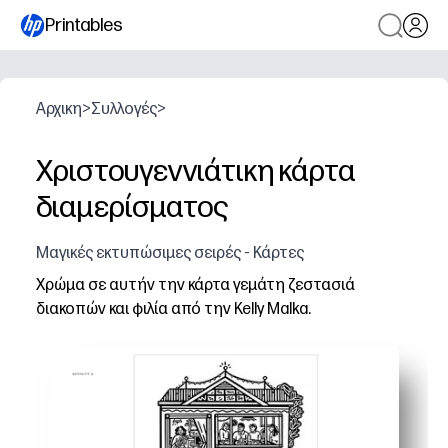
Printables
Αρχικη
>
Συλλογές
>
Χριστουγεννιάτικη κάρτα
διαμερίσματος
Μαγικές εκτυπώσιμες σειρές - Κάρτες
Χρώμα σε αυτήν την κάρτα γεμάτη ζεστασιά
διακοπών και φιλία από την Kelly Malka.
Γιατί λειτουργεί:
Εκτυπώστε, χρωματίστε και διπλώστε σε λίγα λεπτά - 
Διατηρεί τα παιδιά χαρούμενα αφοσιωμένα ενώ αναπτύ
Δημιουργεί μια εγκάρδια, μοναδική κάρτα που μπορείτ
Λειτουργεί με τυπικό χαρτί επιστολών και οποιονδήπο