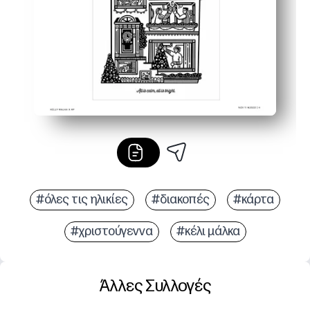
#όλες τις ηλικίες
#διακοπές
#κάρτα
#χριστούγεννα
#κέλι μάλκα
Άλλες Συλλογές