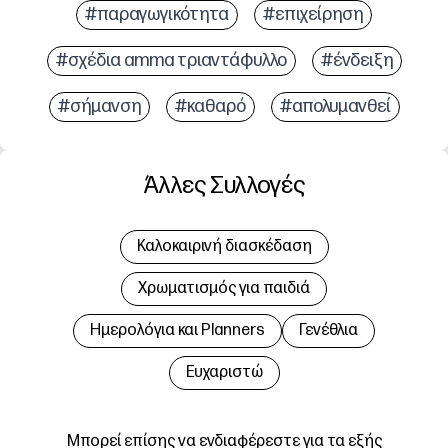
#παραγωγικότητα
#επιχείρηση
#σχέδια amma τριαντάφυλλο
#ένδειξη
#σήμανση
#καθαρό
#απολυμανθεί
Άλλες Συλλογές
Καλοκαιρινή διασκέδαση
Χρωματισμός για παιδιά
Hμερολόγια και Planners
Γενέθλια
Ευχαριστώ
Μπορεί επίσης να ενδιαφέρεστε για τα εξής