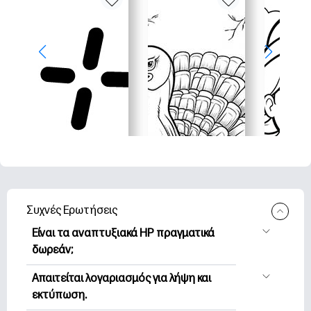
Συχνές Ερωτήσεις
Είναι τα αναπτυξιακά HP πραγματικά
δωρεάν;
Η HP Printables προσφέρει 2,500+
Απαιτείται λογαριασμός για λήψη και
δωρεάν εκτυπώσιμα για λήψη και
εκτύπωση.
εκτύπωση. Εξερευνήστε τις