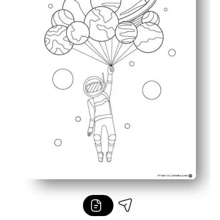
Επικέντρωση χωρίς οθόνη - μια ηρεμιστική δραστηρι