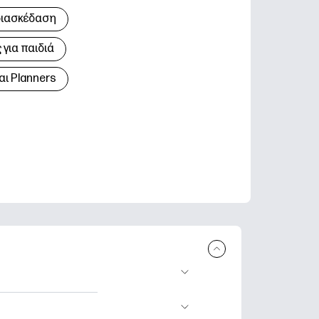
διασκέδαση
για παιδιά
αι Planners
 εκτύπωση.
τικά φύλλα