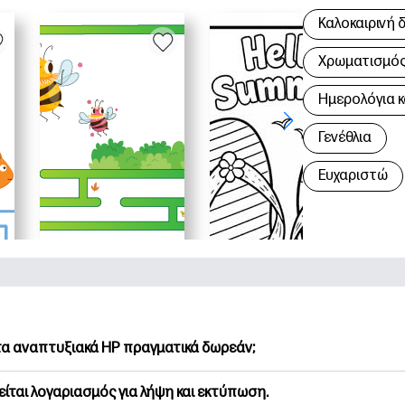
Καλοκαιρινή 
Χρωματισμός 
Hμερολόγια κ
Γενέθλια
Ευχαριστώ
 τα αναπτυξιακά HP πραγματικά δωρεάν;
Printables προσφέρει 2,500+ δωρεάν εκτυπώσιμα για λήψη και
είται λογαριασμός για λήψη και εκτύπωση.
υνήστε τις προτιμώμενες σελίδες χρωματισμού, τα διασκεδασ