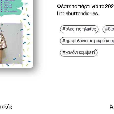
Φέρτε το πάρτι για το 202
Littlebuttondiaries.
#όλες τις ηλικίες
#δι
#ημερολόγια με μικρά κου
#κανόνι κομφετί
Ά
α εξής