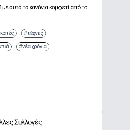
1 με αυτά τα κανόνια κομφετί από το
ακοπές
#τέχνες
μπιά
#νέα χρόνια
λλες Συλλογές