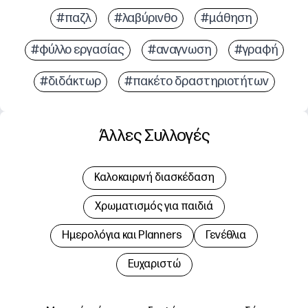
#παζλ
#λαβύρινθο
#μάθηση
#φύλλο εργασίας
#αναγνωση
#γραφή
#διδάκτωρ
#πακέτο δραστηριοτήτων
Άλλες Συλλογές
Καλοκαιρινή διασκέδαση
Χρωματισμός για παιδιά
Hμερολόγια και Planners
Γενέθλια
Ευχαριστώ