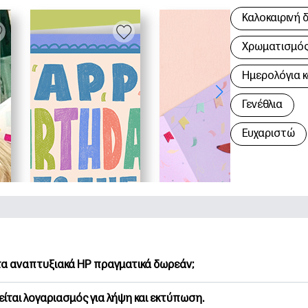
Καλοκαιρινή 
Χρωματισμός 
Hμερολόγια κ
Γενέθλια
Ευχαριστώ
 τα αναπτυξιακά HP πραγματικά δωρεάν;
Printables προσφέρει 2,500+ δωρεάν εκτυπώσιμα για λήψη και
είται λογαριασμός για λήψη και εκτύπωση.
υνήστε τις προτιμώμενες σελίδες χρωματισμού, τα διασκεδασ