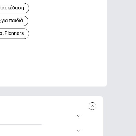
διασκέδαση
για παιδιά
αι Planners
 εκτύπωση.
τικά φύλλα