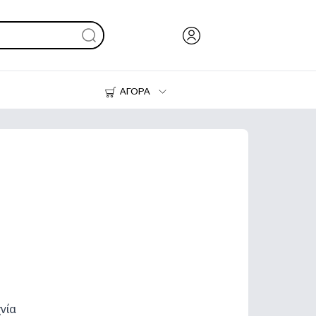
ΑΓΟΡΑ
Μελάνι & Γραφίτης
Εκτυπωτές
χνία