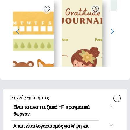
Συχνές Ερωτήσεις
Είναι τα αναπτυξιακά HP πραγματικά
δωρεάν;
Η HP Printables προσφέρει 2,500+
Απαιτείται λογαριασμός για λήψη και