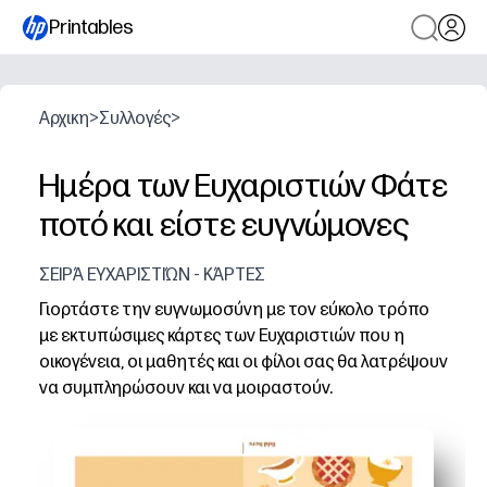
Printables
Αρχικη
>
Συλλογές
>
Ημέρα των Ευχαριστιών Φάτε
ποτό και είστε ευγνώμονες
ΣΕΙΡΆ ΕΥΧΑΡΙΣΤΙΏΝ - ΚΆΡΤΕΣ
Γιορτάστε την ευγνωμοσύνη με τον εύκολο τρόπο
με εκτυπώσιμες κάρτες των Ευχαριστιών που η
οικογένεια, οι μαθητές και οι φίλοι σας θα λατρέψουν
να συμπληρώσουν και να μοιραστούν.
Γιατί λειτουργεί:
Ρύθμιση χωρίς προετοιμασία - απλά εκτυπώστε, κόψτε 
Ενσωματωμένος προβληματισμός - τα παιδιά εξασκούντ