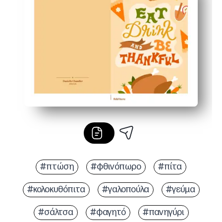
Ευέλικτο για οποιαδήποτε συγκέντρωση - χρησιμοποιή
Εξοικονόμηση άγχους και κλιμάκωση - ιδανικό για πακέ
#πτώση
#φθινόπωρο
#πίτα
#κολοκυθόπιτα
#γαλοπούλα
#γεύμα
#σάλτσα
#φαγητό
#πανηγύρι