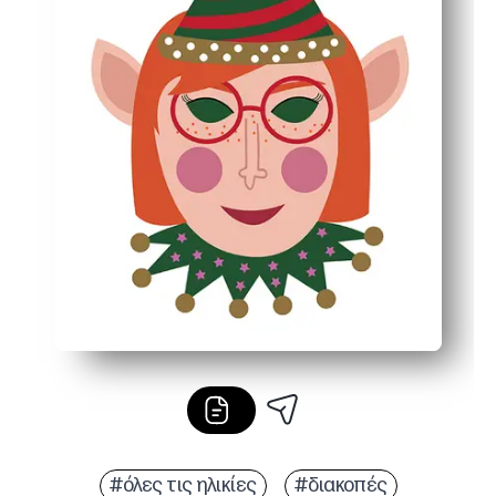
#όλες τις ηλικίες
#διακοπές