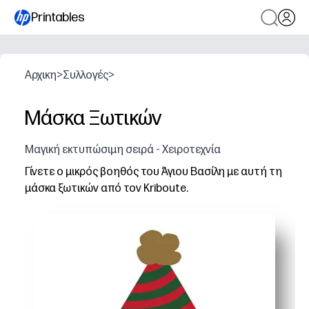
Printables
Αρχικη
>
Συλλογές
>
Μάσκα Ξωτικών
Μαγική εκτυπώσιμη σειρά - Χειροτεχνία
Γίνετε ο μικρός βοηθός του Άγιου Βασίλη με αυτή τη
μάσκα ξωτικών από τον Kriboute.
Γιατί λειτουργεί:
Απλώς εκτυπώνετε, χρωματίζετε, κόβετε και φοράτε - 
Προκαλείτε ευφάνταστο παιχνίδι για ιστορία, φωτογρα
Δίνει στα παιδιά εξάσκηση λεπτής κινητικότητας ενώ 
Μπορείτε να εκτυπώσετε σε χαρτόνι για ανθεκτική, άν