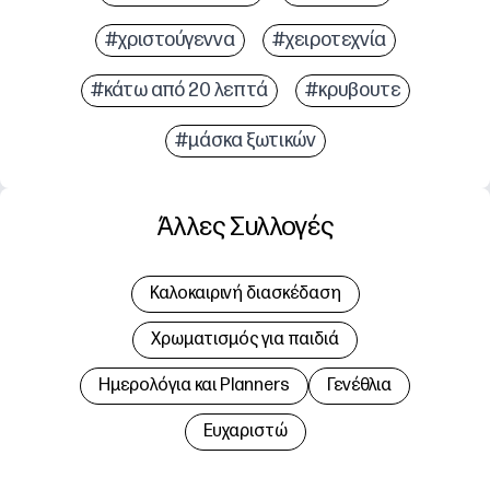
#χριστούγεννα
#χειροτεχνία
#κάτω από 20 λεπτά
#κρυβουτε
#μάσκα ξωτικών
Άλλες Συλλογές
Καλοκαιρινή διασκέδαση
Χρωματισμός για παιδιά
Hμερολόγια και Planners
Γενέθλια
Ευχαριστώ