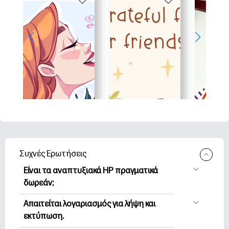
Συχνές Ερωτήσεις
Είναι τα αναπτυξιακά HP πραγματικά
δωρεάν;
Η HP Printables προσφέρει 2,500+
Απαιτείται λογαριασμός για λήψη και
δωρεάν εκτυπώσιμα για λήψη και
εκτύπωση.
εκτύπωση. Εξερευνήστε τις