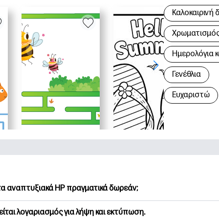
Καλοκαιρινή 
Χρωματισμός 
Hμερολόγια κ
Γενέθλια
Ευχαριστώ
 τα αναπτυξιακά HP πραγματικά δωρεάν;
Printables προσφέρει 2,500+ δωρεάν εκτυπώσιμα για λήψη και
είται λογαριασμός για λήψη και εκτύπωση.
υνήστε τις προτιμώμενες σελίδες χρωματισμού, τα διασκεδασ