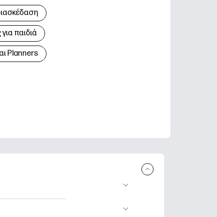
διασκέδαση
για παιδιά
αι Planners
 εκτύπωση.
τικά φύλλα