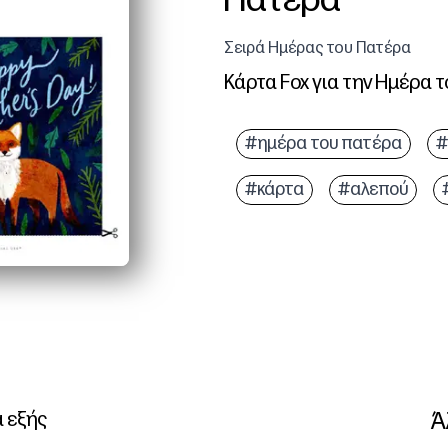
Πατέρα
Σειρά Ημέρας του Πατέρα
Κάρτα Fox για την Ημέρα 
#ημέρα του πατέρα
#
#κάρτα
#αλεπού
Ά
α εξής