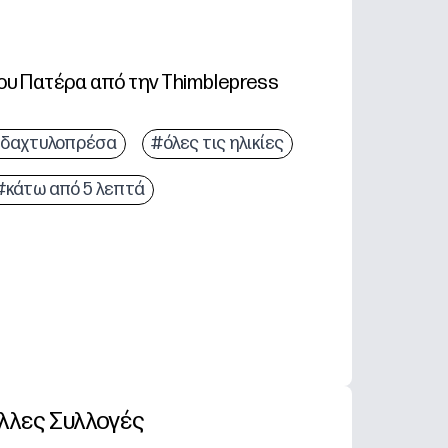
του Πατέρα από την Thimblepress
δαχτυλοπρέσα
#όλες τις ηλικίες
#κάτω από 5 λεπτά
λλες Συλλογές