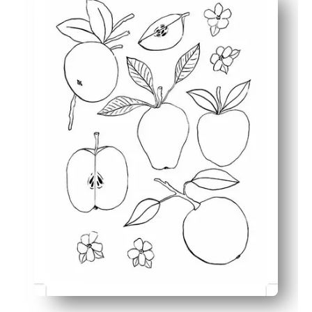
Απασχολεί μικτές ηλικίες - τολμηρά περιγράμματα και π
Χτίζει δεξιότητες - η λεπτή κινητική δύναμη, η αναγν
Ευέλικτη χρήση - διακοσμήστε πίνακες ανακοινώσεων, δ