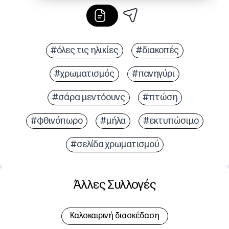
#όλες τις ηλικίες
#διακοπές
#χρωματισμός
#πανηγύρι
#σάρα μεντόουνς
#πτώση
#φθινόπωρο
#μήλα
#εκτυπώσιμο
#σελίδα χρωματισμού
Άλλες Συλλογές
Καλοκαιρινή διασκέδαση