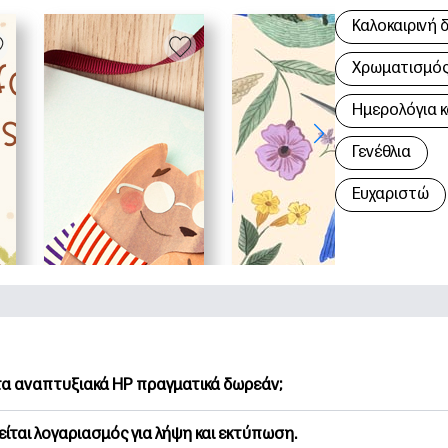
Καλοκαιρινή 
Χρωματισμός 
Hμερολόγια κ
Γενέθλια
Ευχαριστώ
 τα αναπτυξιακά HP πραγματικά δωρεάν;
Printables προσφέρει 2,500+ δωρεάν εκτυπώσιμα για λήψη και
είται λογαριασμός για λήψη και εκτύπωση.
υνήστε τις προτιμώμενες σελίδες χρωματισμού, τα διασκεδασ