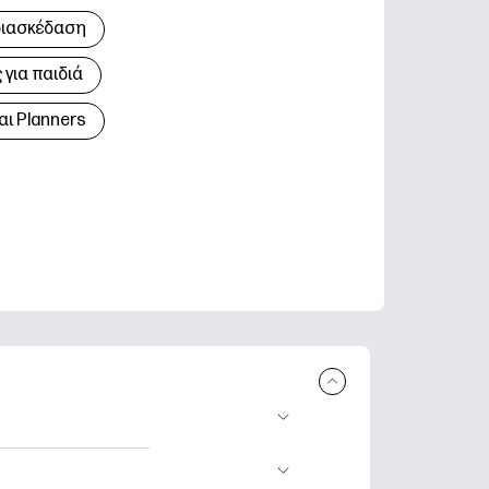
διασκέδαση
για παιδιά
αι Planners
 εκτύπωση.
τικά φύλλα