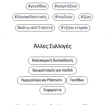
#γενέθλια
#γιορτάζουν
#διασκεδαστικός
#παιδιών
#ζώα
#κάτω από 5 λεπτά
#τζουν ντιγκαν
Άλλες Συλλογές
Καλοκαιρινή διασκέδαση
Χρωματισμός για παιδιά
Hμερολόγια και Planners
Γενέθλια
Ευχαριστώ