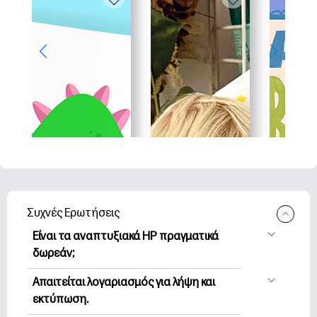
Συχνές Ερωτήσεις
Είναι τα αναπτυξιακά HP πραγματικά
δωρεάν;
Η HP Printables προσφέρει 2,500+
Απαιτείται λογαριασμός για λήψη και
δωρεάν εκτυπώσιμα για λήψη και
εκτύπωση.
εκτύπωση. Εξερευνήστε τις