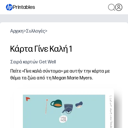
Printables
Αρχικη
>
Συλλογές
>
Κάρτα Γίνε Καλή 1
Σειρά καρτών Get Well
Πείτε «Γίνε καλά σύντομα» με αυτήν την κάρτα με
θέμα τα ζώα από τη Megan Marie Myers.
Γιατί λειτουργεί:
Ευκολία εκτύπωσης στο σπίτι - κατεβάστε, εκτυπώστε, 
Τα ιδιότροπα δασικά ζώα ανυψώνουν το πνεύμα - ένας
Φιλικό για παιδιά - προσθέστε μια χειρόγραφη σημείωσ
Πρακτικό για πολυάσχολες οικογένειες και αίθουσες διδα