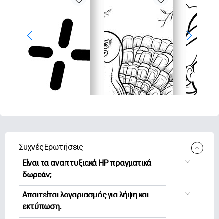
Συχνές Ερωτήσεις
Είναι τα αναπτυξιακά HP πραγματικά
δωρεάν;
Η HP Printables προσφέρει 2,500+
Απαιτείται λογαριασμός για λήψη και
δωρεάν εκτυπώσιμα για λήψη και
εκτύπωση.
εκτύπωση. Εξερευνήστε τις