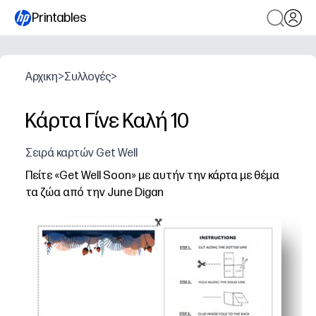
Printables
Αρχικη
>
Συλλογές
>
Κάρτα Γίνε Καλή 10
Σειρά καρτών Get Well
Πείτε «Get Well Soon» με αυτήν την κάρτα με θέμα
τα ζώα από την June Digan
Γιατί λειτουργεί:
Έτοιμο σε λίγα λεπτά - απλά εκτυπώνετε σε τυπικό χαρ
Η συγκινητική τέχνη εμπλέκει όλες τις ηλικίες - τα χα
Ιδανικό για οικογένειες και αίθουσες διδασκαλίας - άφ
Εύκολη εξατομίκευση - προσθέστε τη σημείωση, τα αυτ