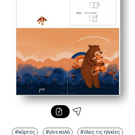
#κάρτες
#γίνε καλά
#όλες τις ηλικίες