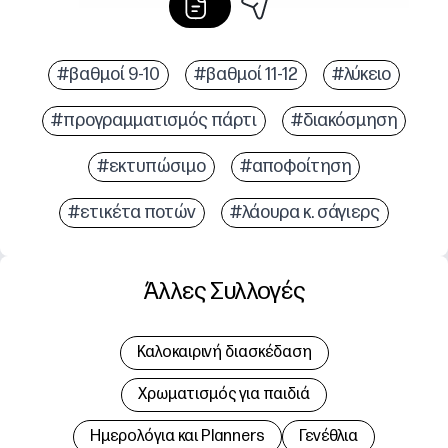
#βαθμοί 9-10
#βαθμοί 11-12
#λύκειο
#προγραμματισμός πάρτι
#διακόσμηση
#εκτυπώσιμο
#αποφοίτηση
#ετικέτα ποτών
#λάουρα κ. σάγιερς
Άλλες Συλλογές
Καλοκαιρινή διασκέδαση
Χρωματισμός για παιδιά
Hμερολόγια και Planners
Γενέθλια