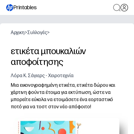
Printables
Αρχικη
>
Συλλογές
>
ετικέτα μπουκαλιών
αποφοίτησης
Λόρα Κ. Σάγιερς - Χειροτεχνία
Μια εικονογραφημένη ετικέτα, ετικέτα δώρου και
χάρτινη φούντα έτοιμα για εκτύπωση, ώστε να
μπορείτε εύκολα να ετοιμάσετε ένα εορταστικό
ποτό για να τοστ στον νέο απόφοιτο!
Γιατί λειτουργεί:
Εκτυπώσιμα μηδενικής προετοιμασίας - εκτυπώστε, κόψτ
Ευέλικτο για κάθε γιορτή - λειτουργεί με αφρώδη μηλίτ