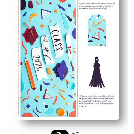
Συνεκτική, στιλβωμένη εμφάνιση - τα ταιριαστά κομμ
Εύκολη εξατομίκευση - προσθέστε το όνομα του πτυχιού