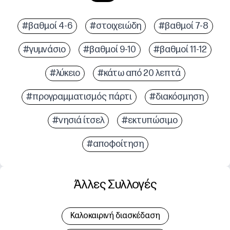
#βαθμοί 4-6
#στοιχειώδη
#βαθμοί 7-8
#γυμνάσιο
#βαθμοί 9-10
#βαθμοί 11-12
#λύκειο
#κάτω από 20 λεπτά
#προγραμματισμός πάρτι
#διακόσμηση
#νησιά ίτσελ
#εκτυπώσιμο
#αποφοίτηση
Άλλες Συλλογές
Καλοκαιρινή διασκέδαση