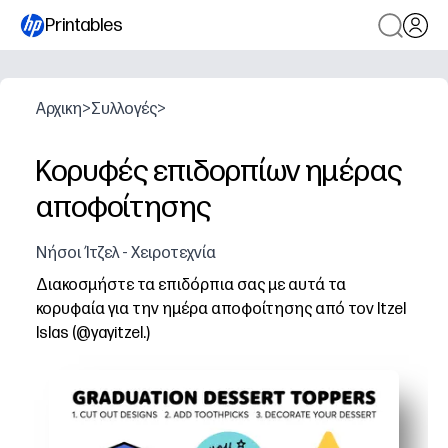
Printables
Αρχικη
>
Συλλογές
>
Κορυφές επιδορπίων ημέρας
αποφοίτησης
Νήσοι Ίτζελ - Χειροτεχνία
Διακοσμήστε τα επιδόρπια σας με αυτά τα
κορυφαία για την ημέρα αποφοίτησης από τον Itzel
Islas (@yayitzel.)
Γιατί λειτουργεί:
Εκτυπώστε, κόψτε και κολλήστε σε οδοντογλυφίδες - είσ
Ανυψώνει τα cupcakes, τα μπισκότα και τις σνακ σας 
Χειροτεχνία φιλική προς τα παιδιά, χωρίς οθόνη - οι μ