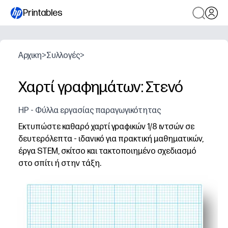
Printables
Αρχικη
>
Συλλογές
>
Χαρτί γραφημάτων: Στενό
HP - Φύλλα εργασίας παραγωγικότητας
Εκτυπώστε καθαρό χαρτί γραφικών 1/8 ιντσών σε
δευτερόλεπτα - ιδανικό για πρακτική μαθηματικών,
έργα STEM, σκίτσο και τακτοποιημένο σχεδιασμό
στο σπίτι ή στην τάξη.
Γιατί λειτουργεί:
Έτοιμοι όταν είστε έτοιμοι - πατήστε εκτύπωση και π
Το ακριβές πλέγμα 1/8 ιντσών διατηρεί τα γραφήματα,
Απασχολεί όλες τις ηλικίες - ιδανικό για σχεδίαση λει