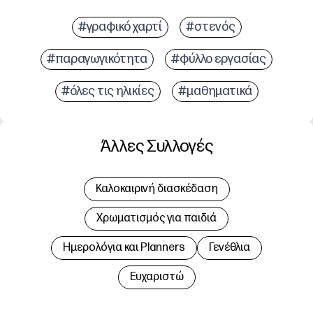
#γραφικό χαρτί
#στενός
#παραγωγικότητα
#φύλλο εργασίας
#όλες τις ηλικίες
#μαθηματικά
Άλλες Συλλογές
Καλοκαιρινή διασκέδαση
Χρωματισμός για παιδιά
Hμερολόγια και Planners
Γενέθλια
Ευχαριστώ