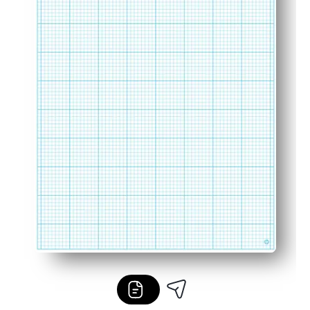
Πρακτική μορφή - τα φύλλα μεγέθους γραμμάτων ταιρι