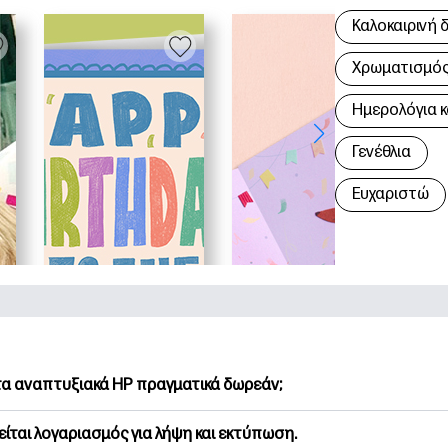
Καλοκαιρινή 
Χρωματισμός 
Hμερολόγια κ
Γενέθλια
Ευχαριστώ
 τα αναπτυξιακά HP πραγματικά δωρεάν;
Printables προσφέρει 2,500+ δωρεάν εκτυπώσιμα για λήψη και
είται λογαριασμός για λήψη και εκτύπωση.
υνήστε τις προτιμώμενες σελίδες χρωματισμού, τα διασκεδασ