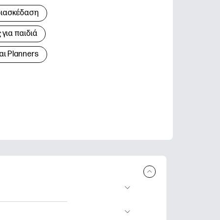
διασκέδαση
για παιδιά
αι Planners
 εκτύπωση.
τικά φύλλα